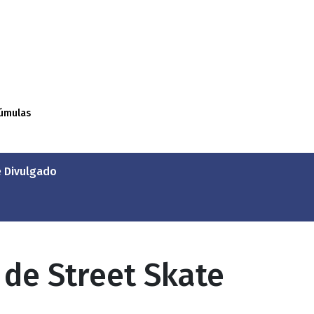
úmulas
é Divulgado
 de Street Skate