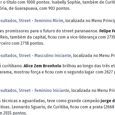
ar o título com 1000 pontos. Isabelly Sophie, também de Curi
tória, de Guarapuava, com 903 pontos.
sultados, Street - Feminino Mirim
, localizada no Menu Princi
s promissores para o futuro do street paranaense.
Felipe 
a Reis, também da capital, ficou com a vice-liderança com 
rceiro com 2718 pontos.
sultados, Street - Masculino Iniciante
, localizada no Menu Pr
i curitibano.
Alice Zem Bronholo
brilhou ao longo das três e
arama, mostrou força e ficou com o segundo lugar com 2627
sultados, Street - Feminino Iniciante
, localizada no Menu Pri
s técnicas e aguardadas, teve como grande campeão
Jorge 
ivas. Leonardo Sguario, de Curitiba, ficou com a prata (266
m 2555 pontos.